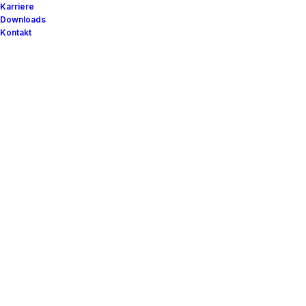
Karriere
Downloads
Kontakt
21. Juli 2026
Sommerfest im Zwergenstüble Murmel
Das diesjährige Sommerfest des Zwergenstüble
Murmel stand unter dem Motto „Bunt…