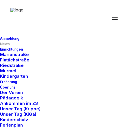
Anmeldung
News
Einrichtungen
Marienstraße
News aus den
Flattichstraße
Riedstraße
Zwergenstüble
Murmel
Kindergarten
Ernährung
Einrichtungen
Über uns
Der Verein
Pädagogik
Ankommen im ZS
Unser Tag (Krippe)
Unser Tag (KiGa)
Kinderschutz
Ferienplan