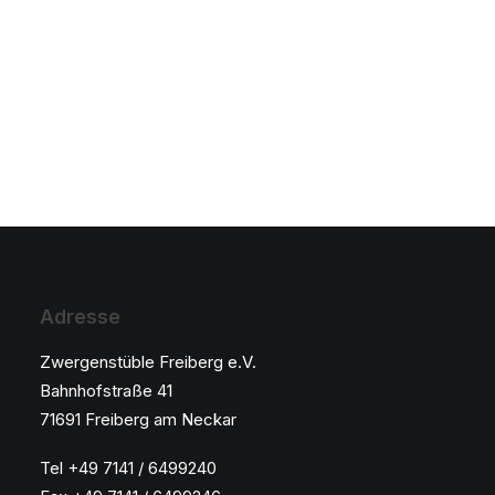
12. März 2026
Endlich Schnee
Über Nacht fiel unerwartet Schnee!
Adresse
Zwergenstüble Freiberg e.V.
Bahnhofstraße 41
71691 Freiberg am Neckar
Tel +49 7141 / 6499240